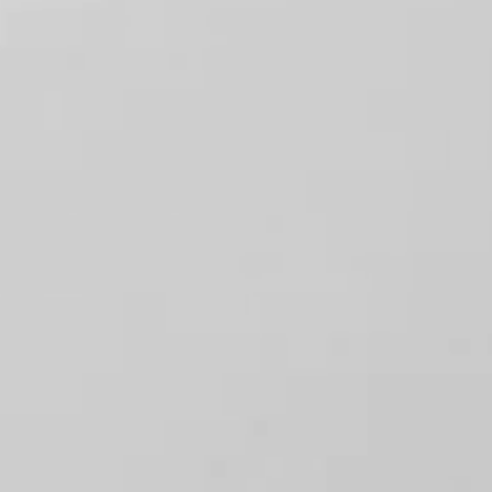
院長
菊地 夕子
所在地
〒150-0043
東京都渋谷区道玄坂2丁目29-19
關口ビル3階
診療科目
皮膚科、小児科皮膚科、美容皮膚科
電話番号
03-6433-7883
診療時間
月〜金：午前10:30〜14:00 午後15:30〜19:00
土：10:00〜17:00
※受付は診療終了の30分前まで
休診日
日曜日・祝日