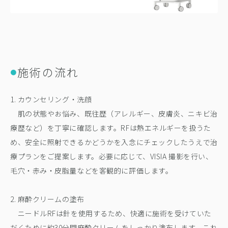
施術の流れ
●
1. カウンセリング・洗顔
肌の状態やお悩み、既往歴（アレルギー、皮膚炎、ニキビ治
療歴など）を丁寧に確認します。RFは熱エネルギーを扱うた
め、安全に照射できるかどうかを入念にチェックしたうえで治
療プランをご提案します。必要に応じて、VISIA 撮影を行い、
毛穴・赤み・皮脂量などを客観的に評価します。
2. 麻酔クリームの塗布
ニードルRFは針を使用するため、快適に施術を受けていた
だくために約30分間麻酔クリームをしっかり塗布します。これ