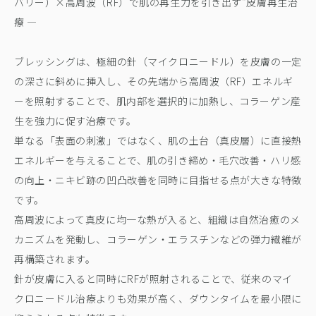
バリー）×高周波（RF）で肌の再生力を引き出す“皮膚再生治
療 —
ブレッシングは、極細の針（マイクロニードル）を皮膚の一定
の深さに斜めに挿入し、その先端から高周波（RF）エネルギ
ーを照射することで、肌内部を選択的に加熱し、コラーゲン産
生を強力に促す治療です。
単なる「表面の刺激」ではなく、肌の土台（真皮層）に直接熱
エネルギーを与えることで、肌の引き締め・毛穴改善・ハリ感
の向上・ニキビ跡の凹凸改善を同時に目指せる点が大きな特徴
です。
高周波によって真皮に均一な熱が入ると、組織は自然治癒のメ
カニズムを発動し、コラーゲン・エラスチンなどの弾力繊維が
再構築されます。
針が皮膚に入ると同時にRFが照射されることで、従来のマイ
クロニードル治療よりも効果が高く、ダウンタイムを最小限に