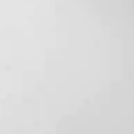
諸外国における安全性等に関する情報：使用に伴う個別のリス
ク以外の重大な副作用の報告はありません。
医薬品副作用被害救済制度について：万が一重篤な副作用が生
じた場合でも、国の医薬品副作用被害救済制度の対象外となる
可能性があります。
診療メニュー一覧へ戻る