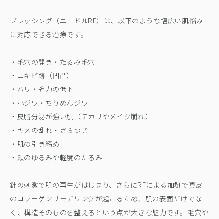
ブレッシング（ニードルRF）は、以下のような幅広い肌悩み
に対応できる治療です。
・毛穴の開き・たるみ毛穴
・ニキビ跡（凹凸）
・ハリ・弾力の低下
・小ジワ・ちりめんジワ
・皮脂分泌が強い肌（テカリやメイク崩れ）
・キメの乱れ・ざらつき
・肌の引き締め
・頬のゆるみや軽度のたるみ
針の刺激で肌の再生がはじまり、さらにRFによる加熱で真皮
のコラーゲンリモデリングが起こるため、肌の表面だけでな
く、構造そのものを整えるという点が大きな魅力です。毛穴や