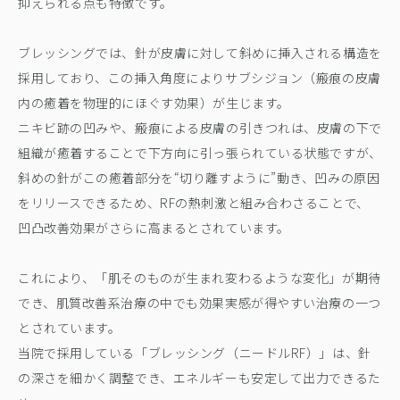
抑えられる点も特徴です。
ブレッシングでは、針が皮膚に対して斜めに挿入される構造を
採用しており、この挿入角度によりサブシジョン（瘢痕の皮膚
内の癒着を物理的にほぐす効果）が生じます。
ニキビ跡の凹みや、瘢痕による皮膚の引きつれは、皮膚の下で
組織が癒着することで下方向に引っ張られている状態ですが、
斜めの針がこの癒着部分を“切り離すように”動き、凹みの原因
をリリースできるため、RFの熱刺激と組み合わさることで、
凹凸改善効果がさらに高まるとされています。
これにより、「肌そのものが生まれ変わるような変化」が期待
でき、肌質改善系治療の中でも効果実感が得やすい治療の一つ
とされています。
当院で採用している「ブレッシング（ニードルRF）」は、針
の深さを細かく調整でき、エネルギーも安定して出力できるた