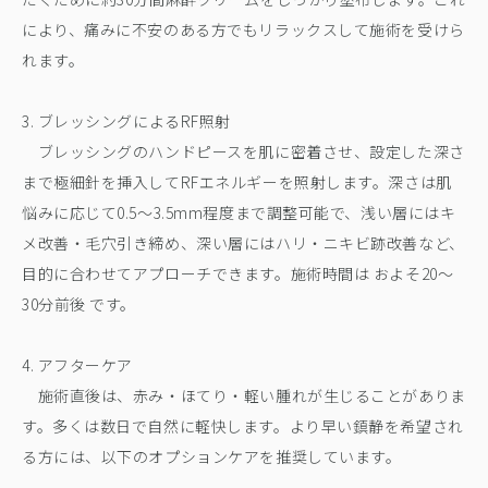
により、痛みに不安のある方でもリラックスして施術を受けら
れます。
3. ブレッシングによるRF照射
ブレッシングのハンドピースを肌に密着させ、設定した深さ
まで極細針を挿入してRFエネルギーを照射します。深さは肌
悩みに応じて0.5〜3.5mm程度まで調整可能で、浅い層にはキ
メ改善・毛穴引き締め、深い層にはハリ・ニキビ跡改善など、
目的に合わせてアプローチできます。施術時間は およそ20〜
30分前後 です。
4. アフターケア
施術直後は、赤み・ほてり・軽い腫れが生じることがありま
す。多くは数日で自然に軽快します。より早い鎮静を希望され
る方には、以下のオプションケアを推奨しています。