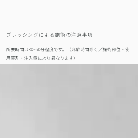
ブレッシングによる施術の注意事項
所要時間は30~60分程度です。（麻酔時間除く／施術部位・使
用薬剤・注入量により異なります）
本施術は自由診療となり、費用は使用する注入薬剤の種類や注
入量により異なります。
当日は洗顔・メイク・激しい運動・飲酒・サウナを控えてくだ
さい。シャワーは当日から可能です。
翌日からは洗顔・メイク可能ですが、擦らないように注意して
ください。
数日間は十分な保湿を行ってください。
紫外線対策（SPF30 以上の日焼け止め）を必ず行ってくださ
い。