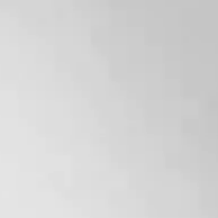
施術の効果や経過には個人差があり、すべての方に同様の結果
を保証するものではありません。
▶︎未承認医薬品等に関する重要なご説明
医薬品医療機器等法上の承認状況：自由診療で使用する薬剤、
機器は日本国内において医薬品医療機器等法の承認を受けてい
ない未承認医薬品です。
入手経路について：当該薬剤は、医師の責任のもと、海外製造
元等から個人輸入の手続きを行い入手しています。個人輸入さ
れた医薬品・医療機器等に関するリスクについては、厚生労働
省の情報をご確認ください。
https://www.yakubutsu.mhlw.go.jp/index.html