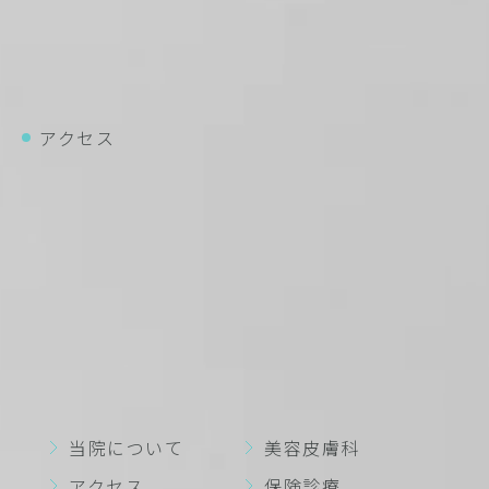
アクセス
バス
都営バス・東急バス「道玄坂上」バス停より徒歩2分
都営バス・東急バス「渋谷駅前」バス停より徒歩5分
電車
JR「渋谷駅」ハチ公口より徒歩5分
東京メトロ半蔵門線・銀座線・副都心線「渋谷駅」A2
出口より徒歩1分
東急田園都市線・東横線「渋谷駅」A2出口より徒歩1分
京王井の頭線「渋谷駅」西口より徒歩3分
当院について
美容皮膚科
アクセス
保険診療