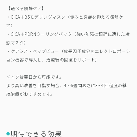
【選べる鎮静ケア】
・CICA＋B5モデリングマスク（赤みと炎症を抑える鎮静ケ
ア）
・CICA＋PDRNクーリングパック（強い熱感の鎮静に適した冷
感マスク）
・ケアシス・ペップビュー（成長因子成分をエレクトロポーシ
ョン機器で導入し、治療後の回復をサポート）
メイクは翌日から可能です。
より高い改善を目指す場合、4〜6週間おきに3〜5回程度の継
続治療がおすすめです。
期待できる効果
●