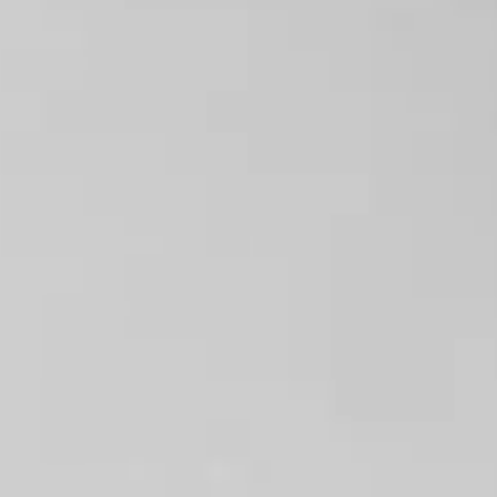
治療期間および回数
●
所要時間：所要時間30分程度
治療回数：1回
肌状態や目的により、複数回の施術を行う場合があります。
費用
●
費用は施術部位・照射範囲により異なります。
フォトフェイシャル全顔 ¥25,000