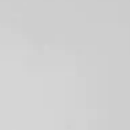
▶︎医薬品医療機器等法上の承認状況
当院で使用しているルミナス社ステラM22は日本国内において
承認を受けた医療機器です。国内の正規医療機器卸業者を通じ
て適切に購入・導入しています。
診療メニュー一覧へ戻る