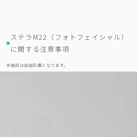
ステラM22（フォトフェイシャル）
●
に関する注意事項
本施術は自由診療となります。
施術当日は、洗顔・メイク・激しい運動・飲酒・サウナはお控
えください。
シャワーは当日から可能ですが、こすらないようご注意くださ
い。
施術後は十分な保湿を行い、紫外線対策（SPF30以上の日焼け
止め）を必ず行ってください。
治療効果や経過には個人差があり、すべての方に同様の結果を
保証するものではありません。