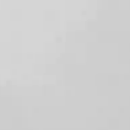
院長
菊地 夕子
所在地
〒150-0043
東京都渋谷区道玄坂2丁目29-19
關口ビル3階
診療科目
皮膚科、小児科皮膚科、美容皮膚科
電話番号
03-6433-7883
診療時間
月〜金：午前10:30〜14:00 午後15:30〜19:00
土：10:00〜17:00
※受付は診療終了の30分前まで
休診日
日曜日・祝日