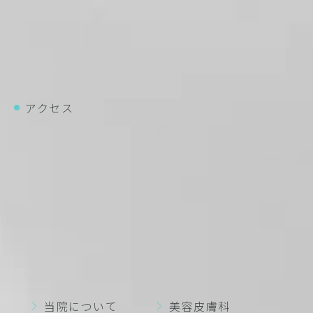
アクセス
バス
都営バス・東急バス「道玄坂上」バス停より徒歩2分
都営バス・東急バス「渋谷駅前」バス停より徒歩5分
電車
JR「渋谷駅」ハチ公口より徒歩5分
東京メトロ半蔵門線・銀座線・副都心線「渋谷駅」A2
出口より徒歩1分
東急田園都市線・東横線「渋谷駅」A2出口より徒歩1分
京王井の頭線「渋谷駅」西口より徒歩3分
当院について
美容皮膚科