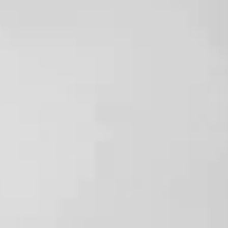
施術の効果や経過には個人差があり、すべての方に同様の結果
を保証するものではありません。
▶︎未承認医薬品等に関する重要なご説明
医薬品医療機器等法上の承認状況：自由診療で使用する薬剤、
機器は日本国内において医薬品医療機器等法の承認を受けてい
ない未承認医薬品です。
入手経路について：当該薬剤は、医師の責任のもと、海外製造
元等から個人輸入の手続きを行い入手しています。個人輸入さ
れた医薬品・医療機器等に関するリスクについては、厚生労働
省の情報をご確認ください。
https://www.yakubutsu.mhlw.go.jp/index.html