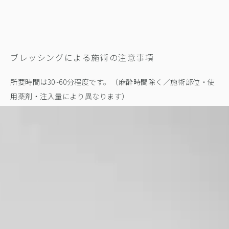
ブレッシングによる施術の注意事項
所要時間は30~60分程度です。（麻酔時間除く／施術部位・使
用薬剤・注入量により異なります）
本施術は自由診療となり、費用は使用する注入薬剤の種類や注
入量により異なります。
当日は洗顔・メイク・激しい運動・飲酒・サウナを控えてくだ
さい。シャワーは当日から可能です。
翌日からは洗顔・メイク可能ですが、擦らないように注意して
ください。
数日間は十分な保湿を行ってください。
紫外線対策（SPF30 以上の日焼け止め）を必ず行ってくださ
い。