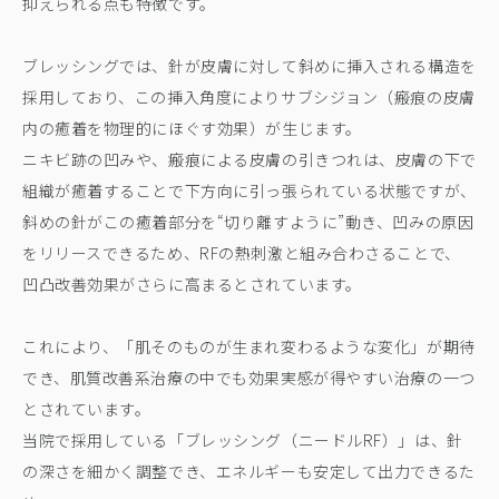
抑えられる点も特徴です。
ブレッシングでは、針が皮膚に対して斜めに挿入される構造を
採用しており、この挿入角度によりサブシジョン（瘢痕の皮膚
内の癒着を物理的にほぐす効果）が生じます。
ニキビ跡の凹みや、瘢痕による皮膚の引きつれは、皮膚の下で
組織が癒着することで下方向に引っ張られている状態ですが、
斜めの針がこの癒着部分を“切り離すように”動き、凹みの原因
をリリースできるため、RFの熱刺激と組み合わさることで、
凹凸改善効果がさらに高まるとされています。
これにより、「肌そのものが生まれ変わるような変化」が期待
でき、肌質改善系治療の中でも効果実感が得やすい治療の一つ
とされています。
当院で採用している「ブレッシング（ニードルRF）」は、針
の深さを細かく調整でき、エネルギーも安定して出力できるた