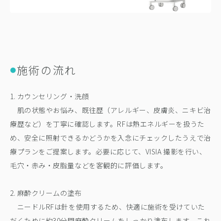
施術の流れ
●
1. カウンセリング・洗顔
肌の状態やお悩み、既往歴（アレルギー、皮膚炎、ニキビ治
療歴など）を丁寧に確認します。RFは熱エネルギーを扱うた
め、安全に照射できるかどうかを入念にチェックしたうえで治
療プランをご提案します。必要に応じて、VISIA 撮影を行い、
毛穴・赤み・皮脂量などを客観的に評価します。
2. 麻酔クリームの塗布
ニードルRFは針を使用するため、快適に施術を受けていた
だくために約30分間麻酔クリームをしっかり塗布します。これ