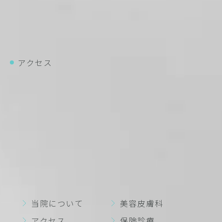
アクセス
バス
都営バス・東急バス「道玄坂上」バス停より徒歩2分
都営バス・東急バス「渋谷駅前」バス停より徒歩5分
電車
JR「渋谷駅」ハチ公口より徒歩5分
東京メトロ半蔵門線・銀座線・副都心線「渋谷駅」A2
出口より徒歩1分
東急田園都市線・東横線「渋谷駅」A2出口より徒歩1分
京王井の頭線「渋谷駅」西口より徒歩3分
当院について
美容皮膚科
アクセス
保険診療