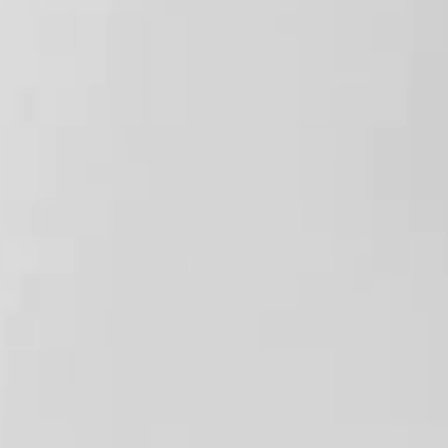
諸外国における安全性等に関する情報：使用に伴う個別のリス
ク以外の重大な副作用の報告はありません。
医薬品副作用被害救済制度について：万が一重篤な副作用が生
じた場合でも、国の医薬品副作用被害救済制度の対象外となる
可能性があります。
診療メニュー一覧へ戻る