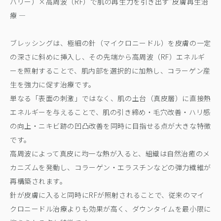
バリー）×高周波（RF）で肌の再生力を引き出す“皮膚再生治
療 —
ブレッシングは、極細の針（マイクロニードル）を皮膚の一定
の深さに斜めに挿入し、その先端から高周波（RF）エネルギ
ーを照射することで、肌内部を選択的に加熱し、コラーゲン産
生を強力に促す治療です。
単なる「表面の刺激」ではなく、肌の土台（真皮層）に直接熱
エネルギーを与えることで、肌の引き締め・毛穴改善・ハリ感
の向上・ニキビ跡の凹凸改善を同時に目指せる点が大きな特徴
です。
高周波によって真皮に均一な熱が入ると、組織は自然治癒のメ
カニズムを発動し、コラーゲン・エラスチンなどの弾力繊維が
再構築されます。
針が皮膚に入ると同時にRFが照射されることで、従来のマイ
クロニードル治療よりも効果が高く、ダウンタイムを最小限に