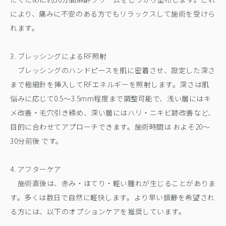
により、痛みに不安のある方でもリラックスして施術を受けら
れます。
3. ブレッシングによるRF照射
ブレッシングのハンドピースを肌に密着させ、設定した深さ
まで極細針を挿入してRFエネルギーを照射します。深さは肌
悩みに応じて0.5〜3.5mm程度まで調整可能で、浅い層にはキ
メ改善・毛穴引き締め、深い層にはハリ・ニキビ跡改善など、
目的に合わせてアプローチできます。施術時間は およそ20〜
30分前後 です。
4. アフターケア
施術直後は、赤み・ほてり・軽い腫れが生じることがありま
す。多くは数日で自然に軽快します。より早い鎮静を希望され
る方には、以下のオプションケアを推奨しています。