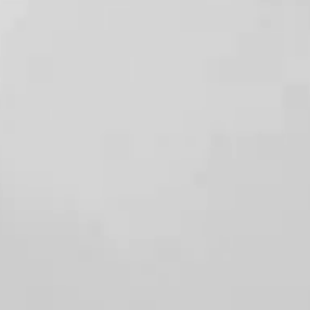
院長
菊地 夕子
所在地
〒150-0043
東京都渋谷区道玄坂2丁目29-19
關口ビル3階
診療科目
皮膚科、小児科皮膚科、美容皮膚科
電話番号
03-6433-7883
診療時間
月〜金：午前10:30〜14:00 午後15:30〜19:00
土：10:00〜17:00
※受付は診療終了の30分前まで
休診日
日曜日・祝日