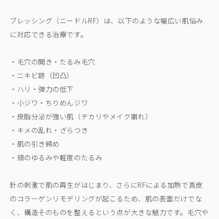
ブレッシング（ニードルRF）は、以下のような幅広い肌悩み
に対応できる治療です。
・毛穴の開き・たるみ毛穴
・ニキビ跡（凹凸）
・ハリ・弾力の低下
・小ジワ・ちりめんジワ
・皮脂分泌が強い肌（テカリやメイク崩れ）
・キメの乱れ・ざらつき
・肌の引き締め
・頬のゆるみや軽度のたるみ
針の刺激で肌の再生がはじまり、さらにRFによる加熱で真皮
のコラーゲンリモデリングが起こるため、肌の表面だけでな
く、構造そのものを整えるという点が大きな魅力です。毛穴や