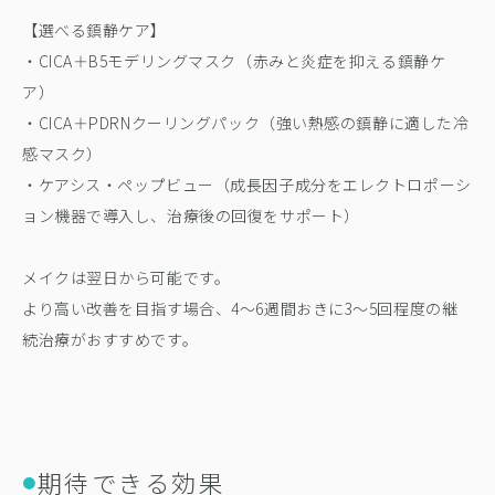
【選べる鎮静ケア】
・CICA＋B5モデリングマスク（赤みと炎症を抑える鎮静ケ
ア）
・CICA＋PDRNクーリングパック（強い熱感の鎮静に適した冷
感マスク）
・ケアシス・ペップビュー（成長因子成分をエレクトロポーシ
ョン機器で導入し、治療後の回復をサポート）
メイクは翌日から可能です。
より高い改善を目指す場合、4〜6週間おきに3〜5回程度の継
続治療がおすすめです。
期待できる効果
●